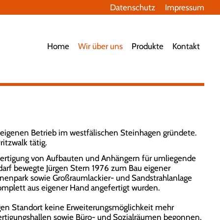
Datenschutz
Impressum
avigation
berspringen
Home
Wir über uns
Produkte
Kontakt
n eigenen Betrieb im westfälischen Steinhagen gründete.
tzwalk tätig.
fertigung von Aufbauten und Anhängern für umliegende
rf bewegte Jürgen Stern 1976 zum Bau eigener
hinenpark sowie Großraumlackier- und Sandstrahlanlage
omplett aus eigener Hand angefertigt wurden.
igen Standort keine Erweiterungsmöglichkeit mehr
ertigungshallen sowie Büro- und Sozialräumen begonnen.