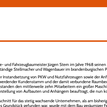
N
ü
serie- und Fahrzeugbaumeister Jürgen Stern im Jahre 1968 seine
tständige Stellmacher und Wagenbauer im brandenburgischen Pri
er Instandsetzung von PKW und Nutzfahrzeugen sowie der An
r werdender Kundenstamm und der damit verbundene Raumbeda
r standen den mittlerweile zehn Mitarbeitern ein großer Masc
erstellung von Aufbauten und Anhängern beauftragt, die nun k
schnitt für das stetig wachsende Unternehmen, als am bisher
es Grundstück gefunden war, wurde mit dem Bau geräumiger F